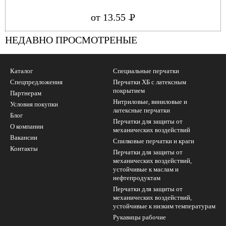
от 13.55
Р
УБ.
НЕДАВНО ПРОСМОТРЕНЫЕ
Каталог
Специальные перчатки
Спецпредложения
Перчатки ХБ с латексным
покрытием
Партнерам
Нитриловые, виниловые и
Условия покупки
латексные перчатки
Блог
Перчатки для защиты от
О компании
механических воздействий
Вакансии
Cпилковые перчатки и краги
Контакты
Перчатки для защиты от
механических воздействий,
устойчивые к маслам и
нефтепродуктам
Перчатки для защиты от
механических воздействий,
устойчивые к низким температурам
Рукавицы рабочие