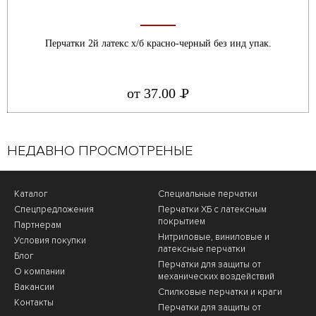
Перчатки 2й латекс х/б красно-черный без инд упак.
от 37.00
Р
УБ.
НЕДАВНО ПРОСМОТРЕНЫЕ
Каталог
Специальные перчатки
Спецпредложения
Перчатки ХБ с латексным
покрытием
Партнерам
Нитриловые, виниловые и
Условия покупки
латексные перчатки
Блог
Перчатки для защиты от
О компании
механических воздействий
Вакансии
Cпилковые перчатки и краги
Контакты
Перчатки для защиты от