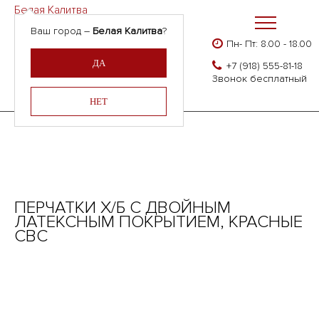
Белая Калитва
Ваш город –
Белая Калитва
?
Пн- Пт: 8.00 - 18.00
Бесплатно доставляем
Главная
Каталог
Перчатки ХБ с латексным покрытием
ДА
+7 (918) 555-81-18
Армения, Молдавия,
Перчатки х/б с двойным латексным покрытием, красные СВС
Звонок бесплатный
Казахстан,
Беларусь
НЕТ
ПЕРЧАТКИ Х/Б С ДВОЙНЫМ
ЛАТЕКСНЫМ ПОКРЫТИЕМ, КРАСНЫЕ
СВС